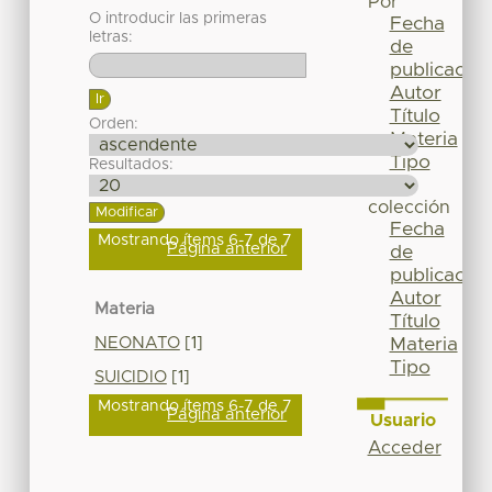
Por
O introducir las primeras
Fecha
letras:
de
publicación
Autor
Título
Orden:
Materia
Tipo
Resultados:
Esta
colección
Fecha
Mostrando ítems 6-7 de 7
Página anterior
de
publicación
Autor
Materia
Título
NEONATO
[1]
Materia
Tipo
SUICIDIO
[1]
Mostrando ítems 6-7 de 7
Página anterior
Usuario
Acceder