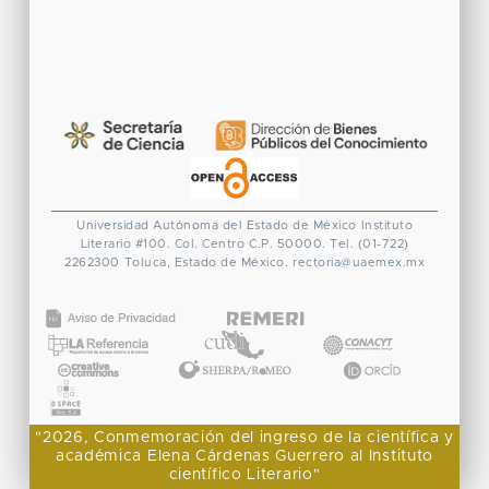
Universidad Autónoma del Estado de México
Instituto
Literario #100. Col. Centro
C.P. 50000. Tel. (01-722)
2262300
Toluca, Estado de México.
rectoria@uaemex.mx
CONACYT
"2026, Conmemoración del ingreso de la científica y
académica Elena Cárdenas Guerrero al Instituto
científico Literario"