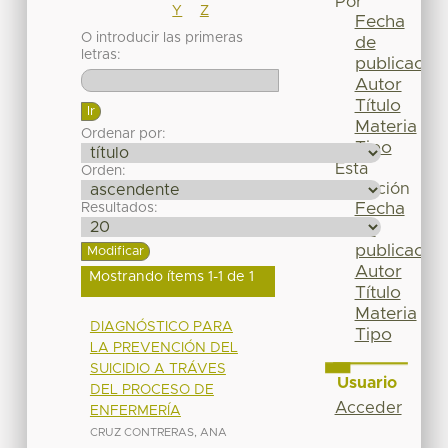
Por
Y
Z
Fecha
O introducir las primeras
de
letras:
publicación
Autor
Título
Materia
Ordenar por:
Tipo
Esta
Orden:
colección
Fecha
Resultados:
de
publicación
Autor
Mostrando ítems 1-1 de 1
Título
Materia
DIAGNÓSTICO PARA
Tipo
LA PREVENCIÓN DEL
SUICIDIO A TRÁVES
Usuario
DEL PROCESO DE
Acceder
ENFERMERÍA
CRUZ CONTRERAS, ANA