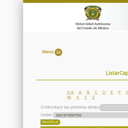
Menú
ListarCap
0-9
A
B
C
D
E
F
W
X
Y
Z
O introducir las primeras letras:
Orden: