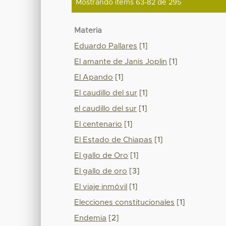
Mostrando ítems 63-82 de 295
Materia
Eduardo Pallares
[1]
El amante de Janis Joplin
[1]
El Apando
[1]
El caudillo del sur
[1]
el caudillo del sur
[1]
El centenario
[1]
El Estado de Chiapas
[1]
El gallo de Oro
[1]
El gallo de oro
[3]
El viaje inmóvil
[1]
Elecciones constitucionales
[1]
Endemia
[2]