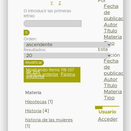
Por
Y
Z
Fecha
O introducir las primeras
de
letras:
publicación
Autor
Título
Materia
Orden:
Tipo
Esta
Resultados:
colección
Fecha
de
Mostrando ítems 118-137
de 295
publicación
Página anterior
Página
siguiente
Autor
Título
Materia
Materia
Tipo
Hipotecas
[1]
Historia
[4]
Usuario
Acceder
historia de las mujeres
[1]