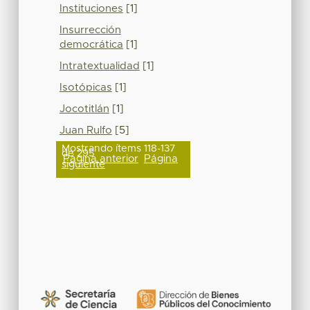
Instituciones
[1]
Insurrección
democrática
[1]
Intratextualidad
[1]
Isotópicas
[1]
Jocotitlán
[1]
Juan Rulfo
[5]
Mostrando ítems 118-137
de 295
Página anterior
Página
siguiente