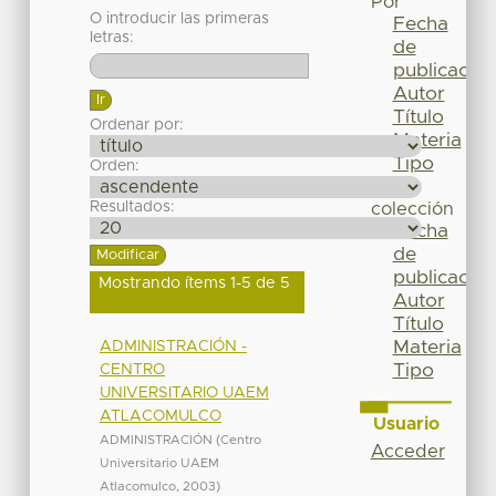
Por
O introducir las primeras
Fecha
letras:
de
publicación
Autor
Título
Ordenar por:
Materia
Tipo
Orden:
Esta
Resultados:
colección
Fecha
de
publicación
Mostrando ítems 1-5 de 5
Autor
Título
Materia
ADMINISTRACIÓN -
Tipo
CENTRO
UNIVERSITARIO UAEM
ATLACOMULCO
Usuario
ADMINISTRACIÓN
(
Centro
Acceder
Universitario UAEM
Atlacomulco
,
2003
)