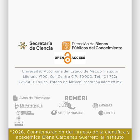
Universidad Autónoma del Estado de México
Instituto
Literario #100. Col. Centro
C.P. 50000. Tel. (01-722)
2262300
Toluca, Estado de México.
rectoria@uaemex.mx
CONACYT
"2026, Conmemoración del ingreso de la científica y
académica Elena Cárdenas Guerrero al Instituto