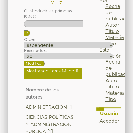
Por
Y
Z
Fecha
O introducir las primeras
de
letras:
publicación
Autor
Título
Materia
Orden:
Tipo
Esta
Resultados:
colección
Fecha
de
Mostrando ítems 1-11 de 11
publicación
Autor
Título
Nombre de los
Materia
autores
Tipo
ADMINISTRACIÓN
[1]
Usuario
CIENCIAS POLÍTICAS
Acceder
Y ADMINISTRACIÓN
PÚBLICA
[1]