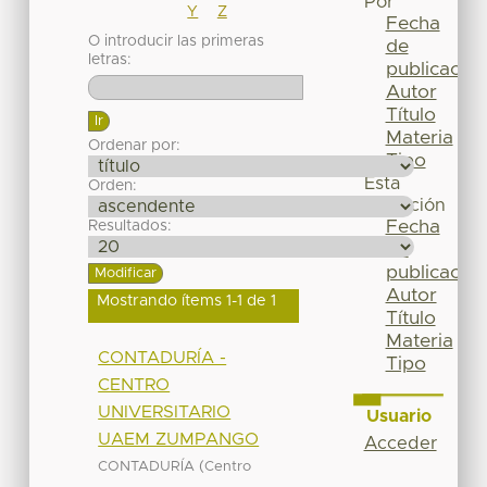
Por
Y
Z
Fecha
O introducir las primeras
de
letras:
publicación
Autor
Título
Materia
Ordenar por:
Tipo
Esta
Orden:
colección
Fecha
Resultados:
de
publicación
Autor
Mostrando ítems 1-1 de 1
Título
Materia
CONTADURÍA -
Tipo
CENTRO
UNIVERSITARIO
Usuario
UAEM ZUMPANGO
Acceder
(
CONTADURÍA
Centro