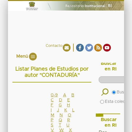
Contacto
Menú
Buscar
Listar Planes de Estudios por
en RI
autor "CONTADURÍA"
Buscar 
0-9
A
B
C
D
E
Esta colecció
F
G
H
I
J
K
L
M
N
O
Buscar
P
Q
R
en RI
S
T
U
V
W
X