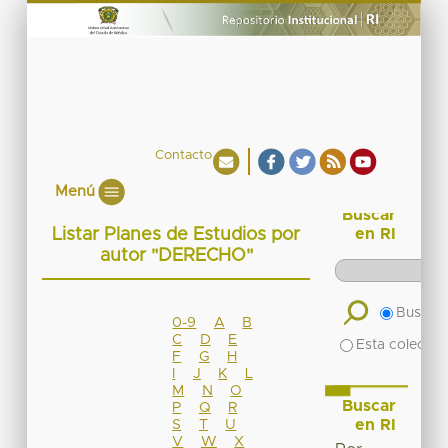
Contacto
Menú
Buscar
Listar Planes de Estudios por
en RI
autor "DERECHO"
Buscar 
0-9
A
B
C
D
E
Esta colecció
F
G
H
I
J
K
L
M
N
O
Buscar
P
Q
R
en RI
S
T
U
V
W
X