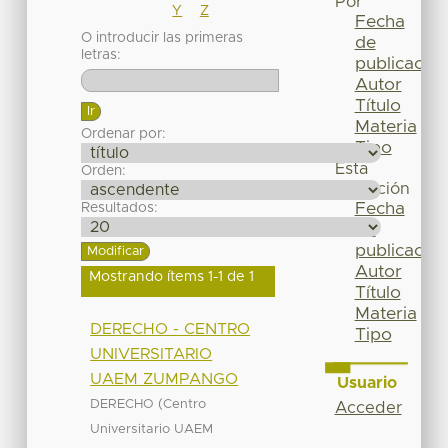
Por
Y
Z
Fecha
O introducir las primeras
de
letras:
publicación
Autor
Título
Materia
Ordenar por:
Tipo
Esta
Orden:
colección
Fecha
Resultados:
de
publicación
Autor
Mostrando ítems 1-1 de 1
Título
Materia
DERECHO - CENTRO
Tipo
UNIVERSITARIO
UAEM ZUMPANGO
Usuario
(
DERECHO
Centro
Acceder
Universitario UAEM