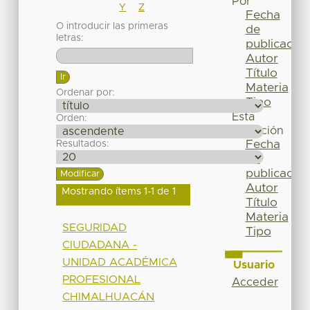
Por
Y
Z
Fecha
O introducir las primeras
de
letras:
publicación
Autor
Título
Materia
Ordenar por:
Tipo
Esta
Orden:
colección
Fecha
Resultados:
de
publicación
Autor
Mostrando ítems 1-1 de 1
Título
Materia
SEGURIDAD
Tipo
CIUDADANA -
UNIDAD ACADÉMICA
Usuario
PROFESIONAL
Acceder
CHIMALHUACÁN