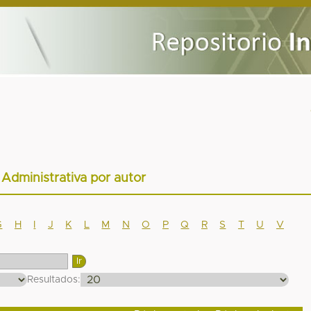
r Administrativa por autor
G
H
I
J
K
L
M
N
O
P
Q
R
S
T
U
V
Resultados: