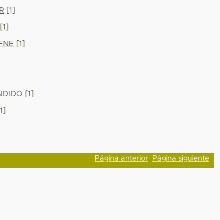
R
[1]
[1]
FNE
[1]
NDIDO
[1]
1]
Página anterior
Página siguiente