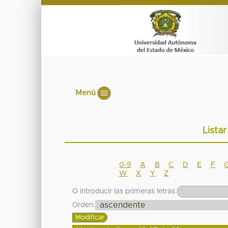
Menú
Lista
0-9
A
B
C
D
E
F
W
X
Y
Z
O introducir las primeras letras:
Orden: