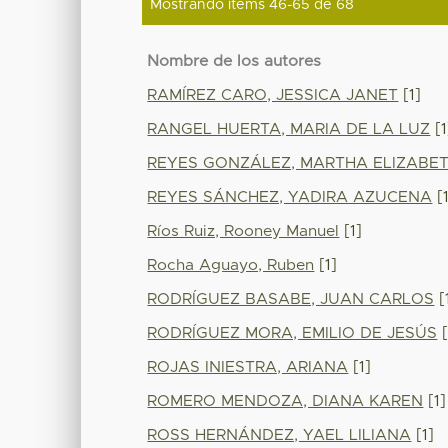
Mostrando ítems 46-65 de 68
Nombre de los autores
RAMÍREZ CARO, JESSICA JANET
[1]
RANGEL HUERTA, MARIA DE LA LUZ
[1
REYES GONZÁLEZ, MARTHA ELIZABE
REYES SÁNCHEZ, YADIRA AZUCENA
[1
Ríos Ruiz, Rooney Manuel
[1]
Rocha Aguayo, Ruben
[1]
RODRÍGUEZ BASABE, JUAN CARLOS
[
RODRÍGUEZ MORA, EMILIO DE JESÚS
[
ROJAS INIESTRA, ARIANA
[1]
ROMERO MENDOZA, DIANA KAREN
[1]
ROSS HERNÁNDEZ, YAEL LILIANA
[1]