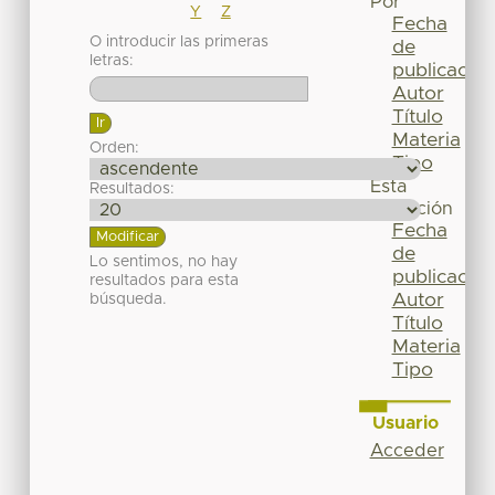
Por
Y
Z
Fecha
O introducir las primeras
de
letras:
publicación
Autor
Título
Materia
Orden:
Tipo
Esta
Resultados:
colección
Fecha
de
Lo sentimos, no hay
publicación
resultados para esta
Autor
búsqueda.
Título
Materia
Tipo
Usuario
Acceder