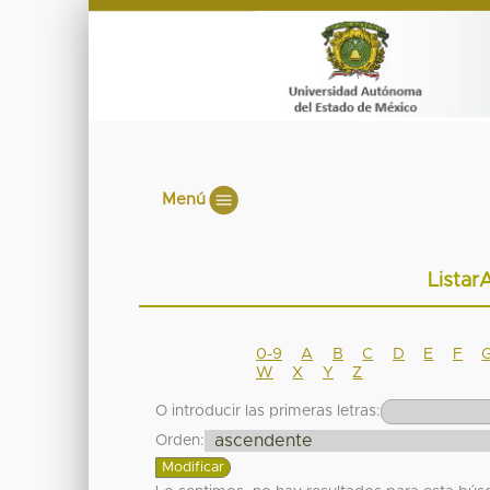
Menú
Listar
0-9
A
B
C
D
E
F
W
X
Y
Z
O introducir las primeras letras:
Orden: