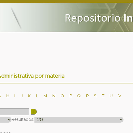
Administrativa por materia
G
H
I
J
K
L
M
N
O
P
Q
R
S
T
U
V
Resultados: