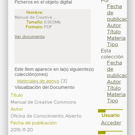
Por
Ficheros en el objeto digital
Fecha
de
Nombre:
Manual de Creative ...
publicación
Tamaño:
6.903Mb
Autor
Formato:
PDF
Título
Ver documento
Materia
Tipo
Esta
colección
Fecha
de
Este ítem aparece en la(s) siguiente(s)
colección(ones)
publicación
[3]
Materiales de apoyo
Autor
Visualización del Documento
Título
Materia
Título
Tipo
Manual de Creative Commons
Autor
Usuario
Oficina de Conocimiento Abierto
Acceder
Fecha de publicación
2015-11-20