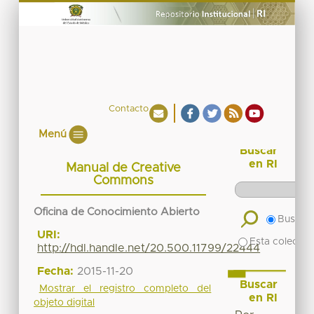
Contacto
Menú
Buscar
en RI
Manual de Creative
Commons
Oficina de Conocimiento Abierto
Buscar 
URI:
Esta colecció
http://hdl.handle.net/20.500.11799/22444
Fecha:
2015-11-20
Buscar
Mostrar el registro completo del
en RI
objeto digital