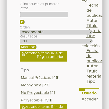
Por
O introducir las primeras
Fecha
letras:
de
publicación
Autor
Título
Orden:
Materia
Tipo
Resultados:
Esta
colección
Fecha
Mostrando ítems 11-14 de
14
de
Página anterior
publicación
Autor
Tipo
Título
Materia
Manual Prácticas
[46]
Tipo
Monografía
[23]
No Proyectable
[2]
Usuario
Acceder
Proyectable
[1511]
Mostrando ítems 11-14 de
14