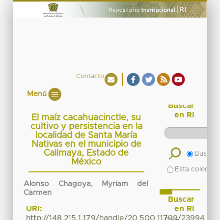
Contacto
Menú
Buscar
en RI
El maíz cacahuacinctle, su
cultivo y persistencia en la
localidad de Santa María
Nativas en el municipio de
Calimaya, Estado de
Buscar 
México
Esta colecció
Alonso Chagoya, Myriam del
Carmen
Buscar
en RI
URI:
http://148.215.1.179/handle/20.500.11799/23994