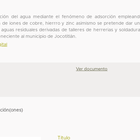
nación del agua mediante el fenómeno de adsorción emplean
n de iones de cobre, hierrro y zinc asimismo se pretende dar u
e aguas residuales derivadas de talleres de herrerias y soldadur
neciente al municipio de Jocotitlán.
ital
Ver documento
cción(ones)
Título