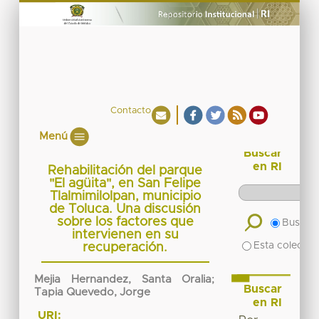
Contacto
Menú
Buscar
en RI
Rehabilitación del parque
"El agüita", en San Felipe
Tlalmimilolpan, municipio
de Toluca. Una discusión
sobre los factores que
Buscar 
intervienen en su
Esta colecció
recuperación.
Mejia Hernandez, Santa Oralia
;
Buscar
Tapia Quevedo, Jorge
en RI
URI: