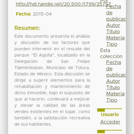
Por
http://hdl.handle.net/20.500.11799/25757
Fecha
de
Fecha:
2015-04
publicación
Autor
Resumen:
Título
Este documento presenta el análisis
Materia
y discusión de los factores que
Tipo
pueden intervenir en el rescate del
Esta
parque “El Agüita”, localizado en la
colección
Delegación de San Felipe
Fecha
Tlalmimilolpan, Municipio de Toluca,
de
Estado de México. Esta discusión se
publicación
dirige a sugerir elementos para la
Autor
rehabilitación y mantenimiento de
Título
dicho inmueble, bajo el supuesto de
Materia
que al hacerlo, conllevará a mejorar
Tipo
y elevar la calidad de las áreas
verdes existentes en el lugar, como
Usuario
también, a la satisfacción recreativa
Acceder
de sus habitantes.