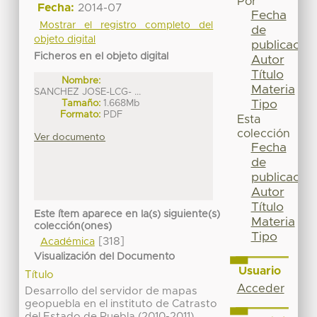
Por
Fecha:
2014-07
Fecha
Mostrar el registro completo del
de
objeto digital
publicación
Ficheros en el objeto digital
Autor
Título
Nombre:
Materia
SANCHEZ JOSE-LCG- ...
Tipo
Tamaño:
1.668Mb
Formato:
PDF
Esta
colección
Ver documento
Fecha
de
publicación
Autor
Título
Este ítem aparece en la(s) siguiente(s)
Materia
colección(ones)
Tipo
[318]
Académica
Visualización del Documento
Usuario
Título
Acceder
Desarrollo del servidor de mapas
geopuebla en el instituto de Catrasto
del Estado de Puebla (2010-2011)