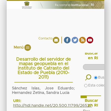
Contacto
Menú
Buscar
en RI
Desarrollo del servidor de
mapas geopuebla en el
instituto de Catrasto del
Estado de Puebla (2010-
2011)
Buscar 
Esta colecció
Sánchez Islas, Jose Eduardo
;
Hernandez Zetina, Sandra Lucia
Buscar
URI:
en RI
http://hdl.handle.net/20.500.11799/26527