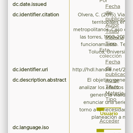
Por
dc.date.issued
Fecha
de
dc.identifier.citation
Olvera, C. (2015) Vialid
publicación
territoriales en c
Autor
metropolitanos. Caso de 
Título
las torres, 1990-2010.
Materia
Tipo
funcionamiento. Tesis 
Esta
Toluca, Universid
colección
Es
Fecha
de
dc.identifier.uri
http://hdl.handle.net/20.
publicación
dc.description.abstract
El objetivo general 
Autor
Título
analizar los efectos en 
Materia
generó la vialidad
Tipo
enunciar una serie d
torno a la necesidad 
Usuario
planeación a nive
Acceder
dc.language.iso