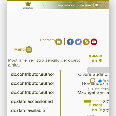
Contacto
Menú
Buscar
Mostrar el registro sencillo del objeto
en RI
digital
dc.contributor.author
Olvera Gudiño, Ca
Buscar 
dc.contributor.author
Hernández Ramí
Esta colecció
dc.contributor.author
Madrigal García, Li
dc.date.accessioned
2016-
Buscar
en RI
dc.date.available
2016-