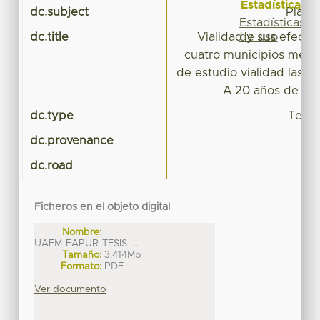
Estadísticas
dc.subject
Plane
Estadísticas
de uso
dc.title
Vialidad y sus efectos
cuatro municipios metro
de estudio vialidad las to
A 20 años de su
dc.type
Tesis
dc.provenance
dc.road
Ficheros en el objeto digital
Nombre:
UAEM-FAPUR-TESIS- ...
Tamaño:
3.414Mb
Formato:
PDF
Ver documento