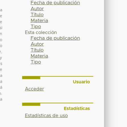
Fecha de publicación
Autor
ea
Título
de
Materia
de
Tipo
si
Esta colección
ún
Fecha de publicación
to
Autor
o
Título
e,
Materia
 y
Tipo
as
de
ra
Usuario
ea
rá
Acceder
o.
na
Estadísticas
Estadísticas de uso