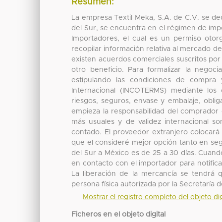
Resumen:
La empresa Textil Meka, S.A. de C.V. se de
del Sur, se encuentra en el régimen de impo
Importadores, el cual es un permiso otor
recopilar información relativa al mercado d
existen acuerdos comerciales suscritos por
otro beneficio. Para formalizar la negoc
estipulando las condiciones de compra
Internacional (INCOTERMS) mediante los c
riesgos, seguros, envase y embalaje, obli
empieza la responsabilidad del comprador o
más usuales y de validez internacional so
contado. El proveedor extranjero colocará 
que el consideré mejor opción tanto en se
del Sur a México es de 25 a 30 días. Cuando
en contacto con el importador para notific
La liberación de la mercancía se tendrá
persona física autorizada por la Secretaría
Mostrar el registro completo del objeto dig
Ficheros en el objeto digital