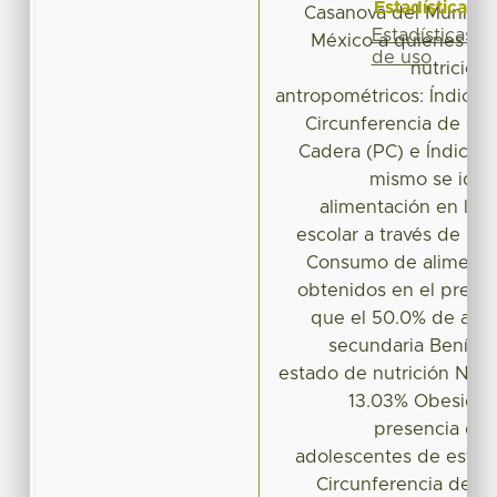
Estadísticas
Casanova del Municip
Estadísticas
México a quienes se 
de uso
nutrición 
antropométricos: Índice 
Circunferencia de Cin
Cadera (PC) e Índice C
mismo se ident
alimentación en la d
escolar a través de la
Consumo de alimentos
obtenidos en el prese
que el 50.0% de adol
secundaria Benítez
estado de nutrición Nor
13.03% Obesidad
presencia de 
adolescentes de esta e
Circunferencia de C