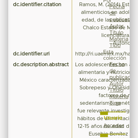
Por
dc.identifier.citation
Ramos, M. (2014) Estado
Fecha
alimenticios en adoles
de
publicación
edad, de las escuelas 
Autor
Chalco Estado de Méxi
Título
licenciatura. 
Materia
Autónoma 
Tipo
Esta
dc.identifier.uri
http://ri.uaemex.mx/han
colección
Fecha
dc.description.abstract
Los adolescentes son afec
de
alimentaria y nutriciona
publicación
México caracterizada por
Autor
Sobrepeso y Obesidad o
Título
factores de ries
Materia
Tipo
sedentarismo, genético, 
fue relevante investigar 
Usuario
hábitos de alimentación 
Acceder
12-15 años de edad de la
Eusebio Benítez Alb