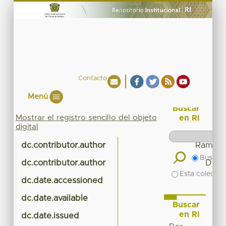
Contacto
Menú
Buscar
Mostrar el registro sencillo del objeto
en RI
digital
dc.contributor.author
Ramos L
Buscar 
dc.contributor.author
Durán
Esta colecció
dc.date.accessioned
dc.date.available
Buscar
en RI
dc.date.issued