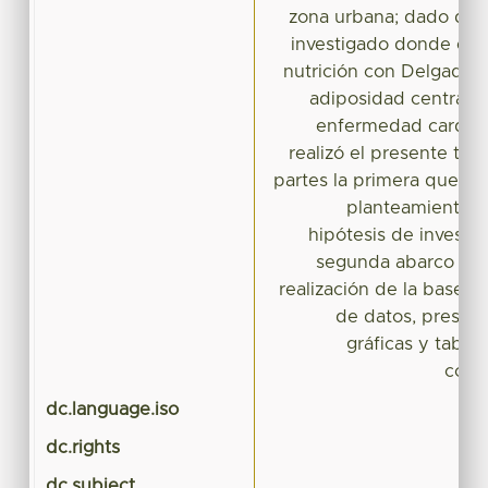
zona urbana; dado que
investigado donde es m
nutrición con Delgadez
adiposidad central u
enfermedad cardiova
realizó el presente tra
partes la primera que in
planteamiento d
hipótesis de investig
segunda abarco la c
realización de la base 
de datos, present
gráficas y tablas
conc
dc.language.iso
dc.rights
dc.subject