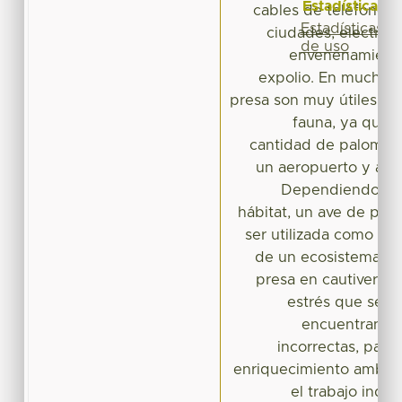
Estadísticas
cables de teléfono 
Estadísticas
ciudades, electrocu
de uso
envenenamiento
expolio. En muchos 
presa son muy útiles par
fauna, ya que 
cantidad de palomas
un aeropuerto y así 
Dependiendo de 
hábitat, un ave de pr
ser utilizada como ind
de un ecosistema. E
presa en cautiverio 
estrés que se p
encuentran en 
incorrectas, para
enriquecimiento ambient
el trabajo indic