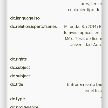
libres, teniend
cualquier tipo de ave
dc.language.iso
dc.relation.ispartofseries
Miranda, S. (2014) Ent
de aves rapaces en el 
Méx. Tesis de licenci
Universidad Autóno
dc.rights
dc.subject
dc.subject
dc.title
Entrenamiento básico
en el Estad
dc.type
Tes
dc.provenance