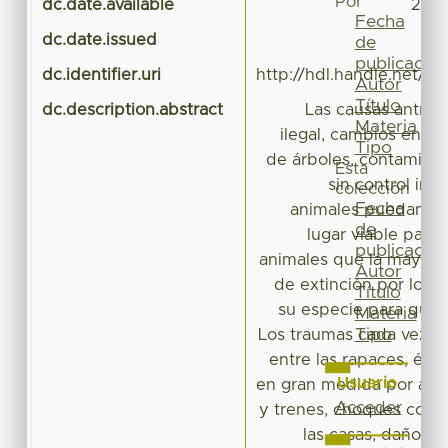
Por
dc.date.available
2016
Fecha
dc.date.issued
de
publicación
dc.identifier.uri
http://hdl.handle.net/2
Autor
Título
dc.description.abstract
Las causas antróp
Materia
ilegal, cambios en el 
Tipo
de árboles, contamina
Esta
sin control im
colección
Fecha
animales puedan viv
de
lugar viable para
publicación
animales que la mayoría
Autor
de extinción por lo q
Título
su especie para que 
Materia
Tipo
Los traumas cada vez s
entre las rapaces, ést
Usuario
en gran medida por atr
Acceder
y trenes, choques contr
las casas, daños p