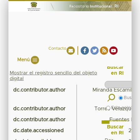
Contacto
Menú
Buscar
Mostrar el registro sencillo del objeto
en RI
digital
dc.contributor.author
Miranda Escamilla,
Buscar 
Esta colecció
dc.contributor.author
Torres Velazquez,
dc.contributor.author
Fuentes Mas
Buscar
dc.date.accessioned
2016
en RI