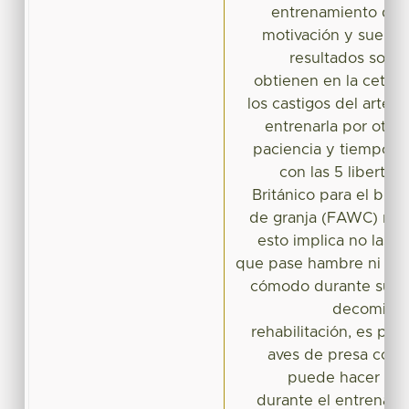
entrenamiento del 
motivación y suele s
resultados son 
obtienen en la cetrerí
los castigos del arte 
entrenarla por otro
paciencia y tiempo, 
con las 5 liberta
Británico para el bie
de granja (FAWC) rec
esto implica no lastim
que pase hambre ni sed
cómodo durante su vi
decomisad
rehabilitación, es po
aves de presa con 
puede hacer que
durante el entrenami