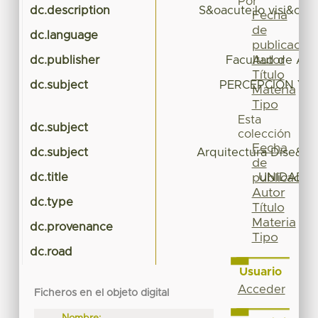
Por
dc.description
S&oacute;lo visi&oac
Fecha
de
dc.language
publicación
Autor
dc.publisher
Facultad de Arq
Título
dc.subject
PERCEPCIÓN Y 
Materia
Tipo
Esta
dc.subject
colección
Fecha
dc.subject
Arquitectura Dise&nt
de
dc.title
UNIDAD D
publicación
Autor
dc.type
Título
Materia
dc.provenance
Tipo
dc.road
Usuario
Acceder
Ficheros en el objeto digital
Nombre: