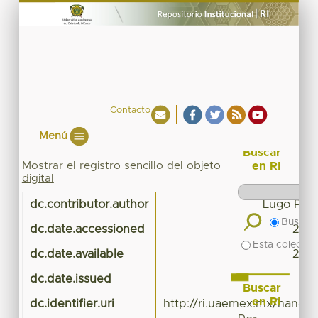
Contacto
Menú
Buscar
Mostrar el registro sencillo del objeto
en RI
digital
dc.contributor.author
Lugo Plata
Buscar 
dc.date.accessioned
2016
Esta colecció
dc.date.available
2016
dc.date.issued
Buscar
en RI
dc.identifier.uri
http://ri.uaemex.mx/handl