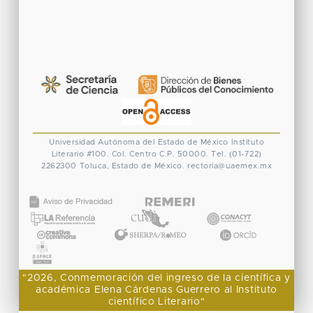
Universidad Autónoma del Estado de México
Instituto
Literario #100. Col. Centro
C.P. 50000. Tel. (01-722)
2262300
Toluca, Estado de México.
rectoria@uaemex.mx
CONACYT
"2026, Conmemoración del ingreso de la científica y
académica Elena Cárdenas Guerrero al Instituto
científico Literario"