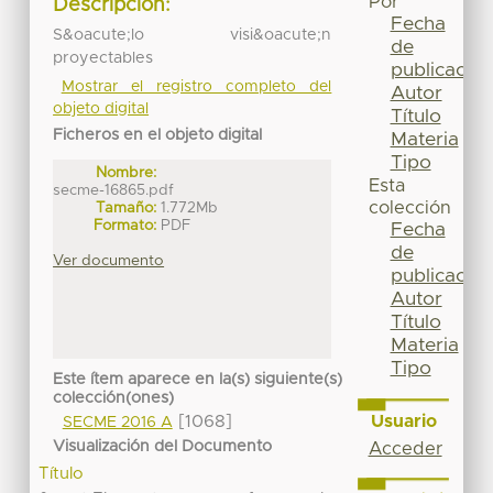
Por
Descripción:
Fecha
S&oacute;lo visi&oacute;n
de
proyectables
publicación
Mostrar el registro completo del
Autor
objeto digital
Título
Ficheros en el objeto digital
Materia
Tipo
Nombre:
Esta
secme-16865.pdf
colección
Tamaño:
1.772Mb
Formato:
PDF
Fecha
de
Ver documento
publicación
Autor
Título
Materia
Tipo
Este ítem aparece en la(s) siguiente(s)
colección(ones)
Usuario
[1068]
SECME 2016 A
Visualización del Documento
Acceder
Título