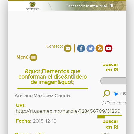
Contacto
Menú
Buscar
en RI
&quot;Elementos que
conforman el dise&ntilde;o
de imagen&quot;
Buscar 
Arellano Vazquez Claudia
Esta colecció
URI:
http://ri.uaemex.mx/handle/123456789/31260
Fecha:
2015-12-18
Buscar
en RI