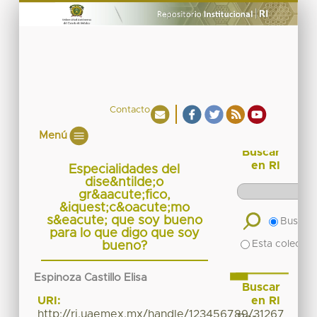
Contacto
Menú
Buscar
en RI
Especialidades del
dise&ntilde;o
gr&aacute;fico,
&iquest;c&oacute;mo
s&eacute; que soy bueno
Buscar 
para lo que digo que soy
Esta colecció
bueno?
Espinoza Castillo Elisa
Buscar
en RI
URI:
http://ri.uaemex.mx/handle/123456789/31267