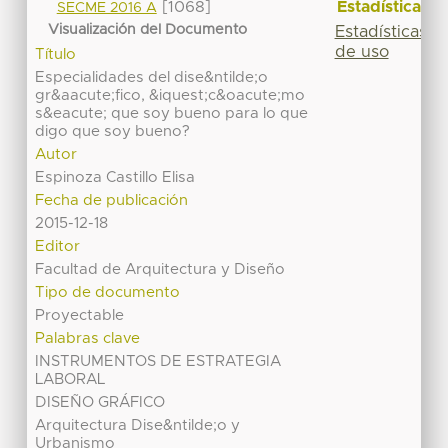
Estadísticas
[1068]
SECME 2016 A
Visualización del Documento
Estadísticas
de uso
Título
Especialidades del dise&ntilde;o
gr&aacute;fico, &iquest;c&oacute;mo
s&eacute; que soy bueno para lo que
digo que soy bueno?
Autor
Espinoza Castillo Elisa
Fecha de publicación
2015-12-18
Editor
Facultad de Arquitectura y Diseño
Tipo de documento
Proyectable
Palabras clave
INSTRUMENTOS DE ESTRATEGIA
LABORAL
DISEÑO GRÁFICO
Arquitectura Dise&ntilde;o y
Urbanismo