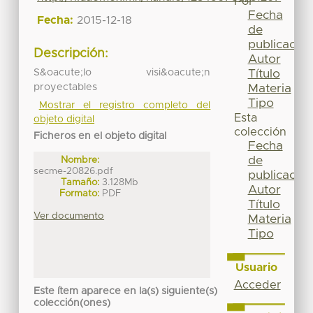
Por
Fecha
Fecha:
2015-12-18
de
publicación
Descripción:
Autor
S&oacute;lo visi&oacute;n
Título
proyectables
Materia
Tipo
Mostrar el registro completo del
Esta
objeto digital
colección
Ficheros en el objeto digital
Fecha
de
Nombre:
secme-20826.pdf
publicación
Tamaño:
3.128Mb
Autor
Formato:
PDF
Título
Ver documento
Materia
Tipo
Usuario
Acceder
Este ítem aparece en la(s) siguiente(s)
colección(ones)