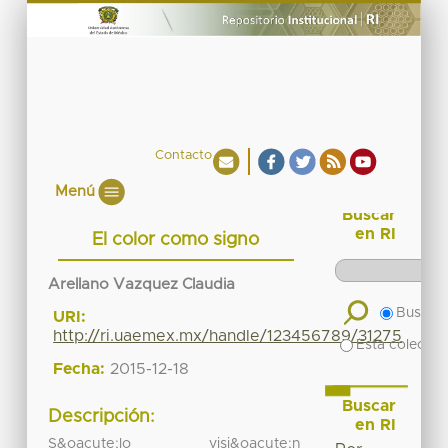
Contacto
Menú
Buscar
en RI
El color como signo
Arellano Vazquez Claudia
Buscar 
URI:
http://ri.uaemex.mx/handle/123456789/31275
Esta colecció
Fecha:
2015-12-18
Buscar
Descripción:
en RI
S&oacute;lo visi&oacute;n