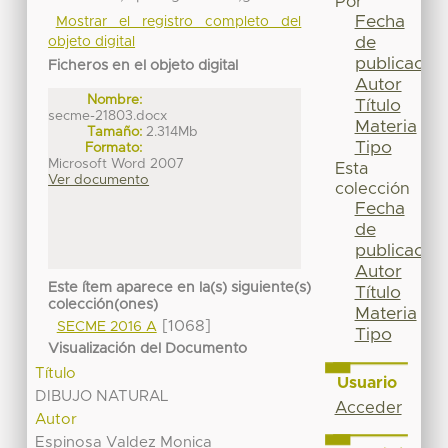
Por
Fecha
Mostrar el registro completo del
de
objeto digital
publicación
Ficheros en el objeto digital
Autor
Nombre:
Título
secme-21803.docx
Materia
Tamaño:
2.314Mb
Tipo
Formato:
Microsoft Word 2007
Esta
Ver documento
colección
Fecha
de
publicación
Autor
Este ítem aparece en la(s) siguiente(s)
Título
colección(ones)
Materia
[1068]
SECME 2016 A
Tipo
Visualización del Documento
Título
Usuario
DIBUJO NATURAL
Acceder
Autor
Espinosa Valdez Monica