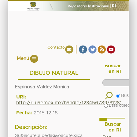
Contacto
Menú
Buscar
en RI
DIBUJO NATURAL
Espinosa Valdez Monica
Buscar 
URI:
http://ri.uaemex.mx/handle/123456789/31281
Esta colecció
Fecha:
2015-12-18
Buscar
Descripción:
en RI
Gu&iacute;a pedag&oacute;gica