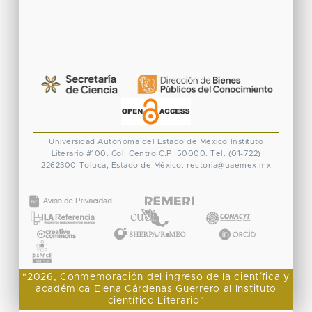
Universidad Autónoma del Estado de México
Instituto
Literario #100. Col. Centro
C.P. 50000. Tel. (01-722)
2262300
Toluca, Estado de México.
rectoria@uaemex.mx
CONACYT
"2026, Conmemoración del ingreso de la científica y
académica Elena Cárdenas Guerrero al Instituto
científico Literario"