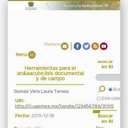
Contacto
Menú
Buscar
en RI
Herramientas para el
an&aacute;lisis documental
y de campo
Buscar 
Gomez Vera Laura Teresa
Esta colecció
URI:
http://ri.uaemex.mx/handle/123456789/31315
Fecha:
2015-12-18
Buscar
en RI