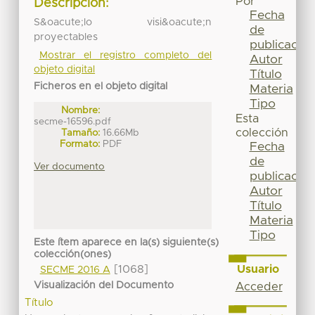
Por
Descripción:
Fecha
S&oacute;lo visi&oacute;n
de
proyectables
publicación
Mostrar el registro completo del
Autor
objeto digital
Título
Ficheros en el objeto digital
Materia
Tipo
Nombre:
Esta
secme-16596.pdf
colección
Tamaño:
16.66Mb
Formato:
PDF
Fecha
de
Ver documento
publicación
Autor
Título
Materia
Tipo
Este ítem aparece en la(s) siguiente(s)
colección(ones)
Usuario
[1068]
SECME 2016 A
Visualización del Documento
Acceder
Título