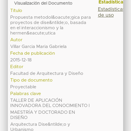
Estadísticas
Visualización del Documento
Estadísticas
Título
de uso
Propuesta metodol&oacute;gica para
proyectos de dise&ntilde;o, basada
en el interaccionismo y la
hermen&eacute;utica
Autor
Villar Garcia Maria Gabriela
Fecha de publicación
2015-12-18
Editor
Facultad de Arquitectura y Diseño
Tipo de documento
Proyectable
Palabras clave
TALLER DE APLICACIÓN
INNOVADORA DEL CONOCIMIENTO I
MAESTRÍA Y DOCTORADO EN
DISEÑO
Arquitectura Dise&ntilde;o y
Urbanismo