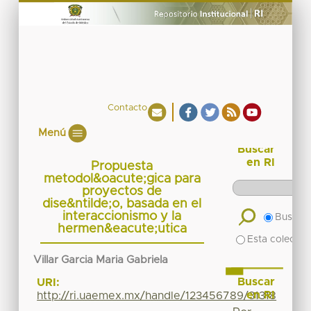
Contacto
Menú
Buscar
en RI
Propuesta
metodol&oacute;gica para
proyectos de
dise&ntilde;o, basada en el
interaccionismo y la
Buscar 
hermen&eacute;utica
Esta colecció
Villar Garcia Maria Gabriela
Buscar
URI:
en RI
http://ri.uaemex.mx/handle/123456789/31318