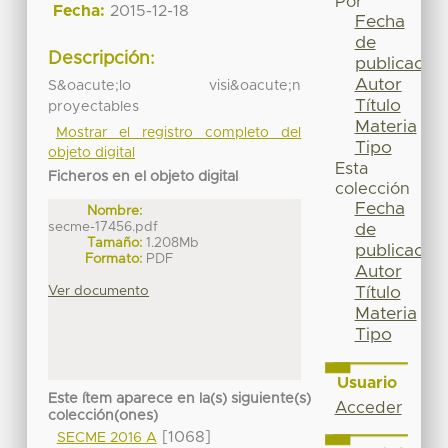
Por
Fecha:
2015-12-18
Fecha
de
Descripción:
publicación
Autor
S&oacute;lo visi&oacute;n
Título
proyectables
Materia
Mostrar el registro completo del
Tipo
objeto digital
Esta
Ficheros en el objeto digital
colección
Fecha
Nombre:
secme-17456.pdf
de
Tamaño:
1.208Mb
publicación
Formato:
PDF
Autor
Ver documento
Título
Materia
Tipo
Usuario
Este ítem aparece en la(s) siguiente(s)
Acceder
colección(ones)
[1068]
SECME 2016 A