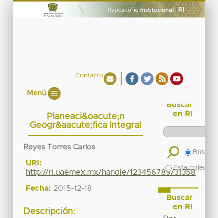
Contacto
Menú
Buscar
en RI
Planeaci&oacute;n
Geogr&aacute;fica Integral
Reyes Torres Carlos
Buscar 
URI:
Esta colecció
http://ri.uaemex.mx/handle/123456789/31358
Fecha:
2015-12-18
Buscar
en RI
Descripción: