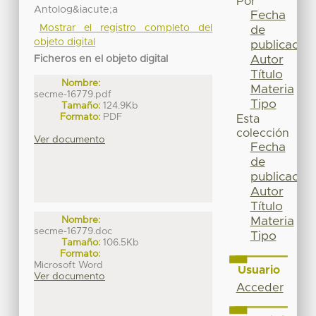
Por
Antolog&iacute;a
Fecha
Mostrar el registro completo del
de
objeto digital
publicación
Autor
Ficheros en el objeto digital
Título
Nombre:
Materia
secme-16779.pdf
Tipo
Tamaño:
124.9Kb
Formato:
PDF
Esta
colección
Ver documento
Fecha
de
publicación
Autor
Título
Materia
Nombre:
secme-16779.doc
Tipo
Tamaño:
106.5Kb
Formato:
Microsoft Word
Usuario
Ver documento
Acceder