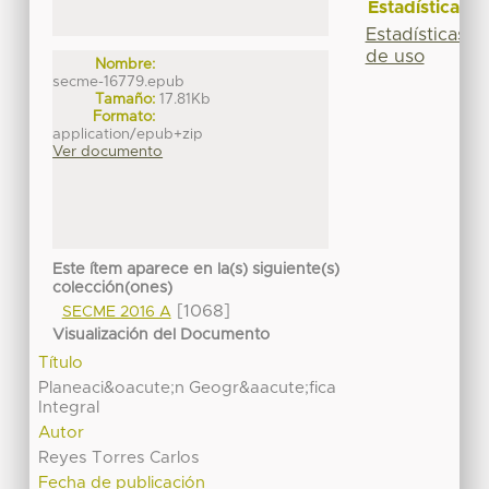
Estadísticas
Estadísticas
de uso
Nombre:
secme-16779.epub
Tamaño:
17.81Kb
Formato:
application/epub+zip
Ver documento
Este ítem aparece en la(s) siguiente(s)
colección(ones)
[1068]
SECME 2016 A
Visualización del Documento
Título
Planeaci&oacute;n Geogr&aacute;fica
Integral
Autor
Reyes Torres Carlos
Fecha de publicación