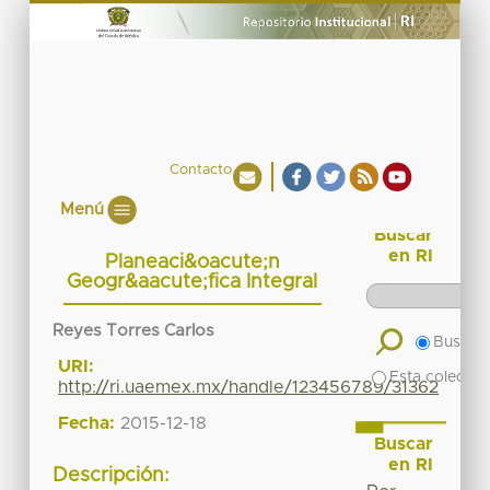
Contacto
Menú
Buscar
en RI
Planeaci&oacute;n
Geogr&aacute;fica Integral
Reyes Torres Carlos
Buscar 
URI:
Esta colecció
http://ri.uaemex.mx/handle/123456789/31362
Fecha:
2015-12-18
Buscar
en RI
Descripción: