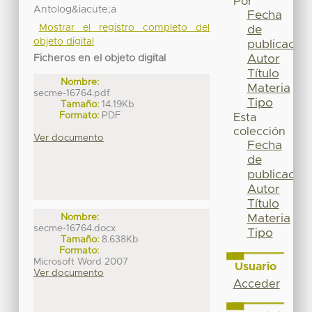
Por
Antolog&iacute;a
Fecha
Mostrar el registro completo del
de
objeto digital
publicación
Autor
Ficheros en el objeto digital
Título
Nombre:
Materia
secme-16764.pdf
Tipo
Tamaño:
14.19Kb
Formato:
PDF
Esta
colección
Ver documento
Fecha
de
publicación
Autor
Título
Materia
Nombre:
secme-16764.docx
Tipo
Tamaño:
8.638Kb
Formato:
Microsoft Word 2007
Usuario
Ver documento
Acceder