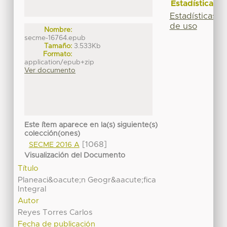
Estadísticas
Estadísticas
de uso
Nombre:
secme-16764.epub
Tamaño:
3.533Kb
Formato:
application/epub+zip
Ver documento
Este ítem aparece en la(s) siguiente(s)
colección(ones)
[1068]
SECME 2016 A
Visualización del Documento
Título
Planeaci&oacute;n Geogr&aacute;fica
Integral
Autor
Reyes Torres Carlos
Fecha de publicación