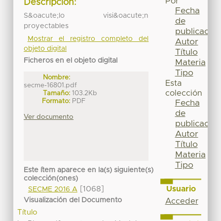
Por
Descripción:
Fecha
S&oacute;lo visi&oacute;n
de
proyectables
publicación
Mostrar el registro completo del
Autor
objeto digital
Título
Ficheros en el objeto digital
Materia
Tipo
Nombre:
Esta
secme-16801.pdf
colección
Tamaño:
103.2Kb
Formato:
PDF
Fecha
de
Ver documento
publicación
Autor
Título
Materia
Tipo
Este ítem aparece en la(s) siguiente(s)
colección(ones)
Usuario
[1068]
SECME 2016 A
Visualización del Documento
Acceder
Título