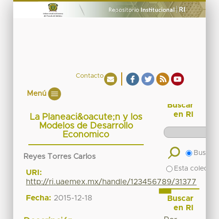
Contacto
Menú
Buscar
en RI
La Planeaci&oacute;n y los
Modelos de Desarrollo
Economico
Buscar 
Reyes Torres Carlos
Esta colecció
URI:
http://ri.uaemex.mx/handle/123456789/31377
Fecha:
2015-12-18
Buscar
en RI