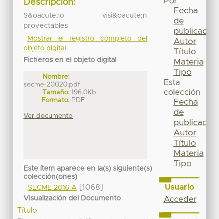
Por
Descripción:
Fecha
S&oacute;lo visi&oacute;n
de
proyectables
publicación
Mostrar el registro completo del
Autor
objeto digital
Título
Ficheros en el objeto digital
Materia
Tipo
Nombre:
Esta
secme-20020.pdf
colección
Tamaño:
196.0Kb
Formato:
PDF
Fecha
de
Ver documento
publicación
Autor
Título
Materia
Tipo
Este ítem aparece en la(s) siguiente(s)
colección(ones)
Usuario
[1068]
SECME 2016 A
Visualización del Documento
Acceder
Título