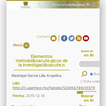
Contacto
Menú
Buscar
en RI
Elementos
metodol&oacute;gicos de
la investigaci&oacute;n
Buscar 
Madrigal Garcia Lilia Angelica
Esta colecció
URI:
http://ri.uaemex.mx/handle/123456789/31379
Fecha:
2015-12-18
Buscar
en RI