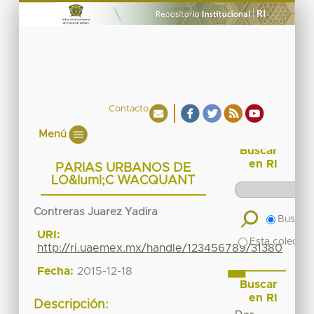
Contacto
Menú
Buscar
en RI
PARIAS URBANOS DE
LO&Iuml;C WACQUANT
Contreras Juarez Yadira
Buscar 
URI:
Esta colecció
http://ri.uaemex.mx/handle/123456789/31380
Fecha:
2015-12-18
Buscar
en RI
Descripción: