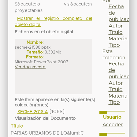
Por
S&oacute;lo visi&oacute;n
Fecha
proyectables
de
Mostrar el registro completo del
publicación
objeto digital
Autor
Título
Ficheros en el objeto digital
Materia
Nombre:
Tipo
secme-21598.pptx
Esta
Tamaño:
3.392Mb
Formato:
colección
Microsoft PowerPoint 2007
Fecha
Ver documento
de
publicación
Autor
Título
Materia
Este ítem aparece en la(s) siguiente(s)
Tipo
colección(ones)
[1068]
SECME 2016 A
Usuario
Visualización del Documento
Acceder
Título
PARIAS URBANOS DE LO&Iuml;C