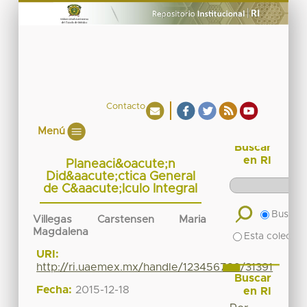
Contacto
Menú
Buscar
en RI
Planeaci&oacute;n
Did&aacute;ctica General
de C&aacute;lculo Integral
Buscar 
Villegas Carstensen Maria
Magdalena
Esta colecció
URI:
http://ri.uaemex.mx/handle/123456789/31391
Buscar
Fecha:
2015-12-18
en RI