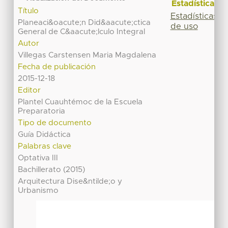
Estadísticas
Título
Estadísticas
Planeaci&oacute;n Did&aacute;ctica
de uso
General de C&aacute;lculo Integral
Autor
Villegas Carstensen Maria Magdalena
Fecha de publicación
2015-12-18
Editor
Plantel Cuauhtémoc de la Escuela
Preparatoria
Tipo de documento
Guía Didáctica
Palabras clave
Optativa III
Bachillerato (2015)
Arquitectura Dise&ntilde;o y
Urbanismo