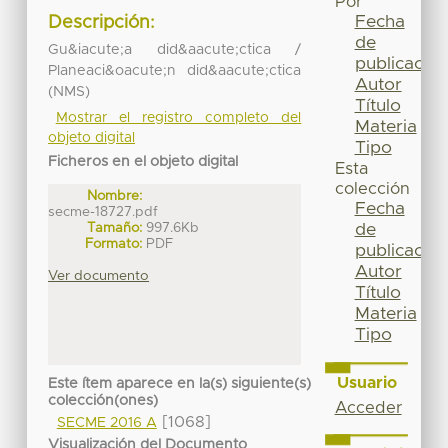
Por
Fecha
Descripción:
de
Gu&iacute;a did&aacute;ctica /
publicación
Planeaci&oacute;n did&aacute;ctica
Autor
(NMS)
Título
Mostrar el registro completo del
Materia
objeto digital
Tipo
Ficheros en el objeto digital
Esta
colección
Nombre:
Fecha
secme-18727.pdf
Tamaño:
997.6Kb
de
Formato:
PDF
publicación
Autor
Ver documento
Título
Materia
Tipo
Usuario
Este ítem aparece en la(s) siguiente(s)
colección(ones)
Acceder
[1068]
SECME 2016 A
Visualización del Documento