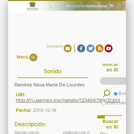
Contacto
Menú
Buscar
en RI
Sonido
Ramirez Nava Maria De Lourdes
Buscar 
URI:
http://ri.uaemex.mx/handle/123456789/31393
Esta colecció
Fecha:
2015-12-18
Buscar
Descripción:
en RI
S&oacute;lo visi&oacute;n