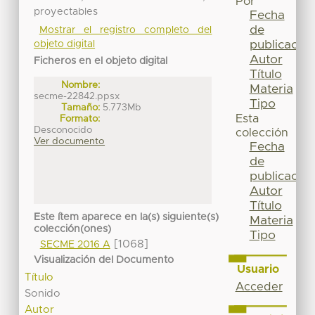
Por
proyectables
Fecha
de
Mostrar el registro completo del
publicación
objeto digital
Autor
Ficheros en el objeto digital
Título
Nombre:
Materia
secme-22842.ppsx
Tipo
Tamaño:
5.773Mb
Esta
Formato:
Desconocido
colección
Ver documento
Fecha
de
publicación
Autor
Título
Este ítem aparece en la(s) siguiente(s)
Materia
colección(ones)
Tipo
[1068]
SECME 2016 A
Visualización del Documento
Usuario
Título
Acceder
Sonido
Autor