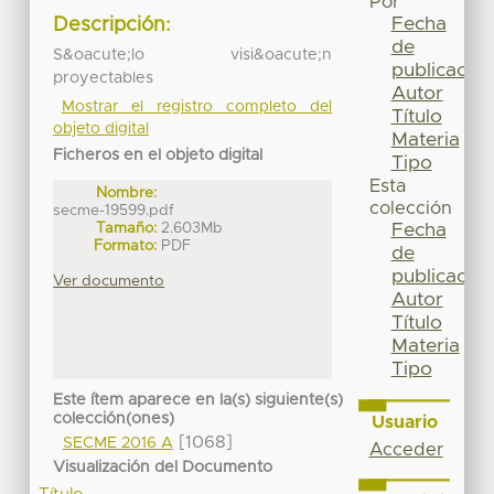
Por
Fecha
Descripción:
de
S&oacute;lo visi&oacute;n
publicación
proyectables
Autor
Mostrar el registro completo del
Título
objeto digital
Materia
Ficheros en el objeto digital
Tipo
Esta
Nombre:
colección
secme-19599.pdf
Tamaño:
2.603Mb
Fecha
Formato:
PDF
de
publicación
Ver documento
Autor
Título
Materia
Tipo
Este ítem aparece en la(s) siguiente(s)
colección(ones)
Usuario
[1068]
SECME 2016 A
Acceder
Visualización del Documento