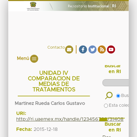
Contacto
Menú
Buscar
en RI
UNIDAD IV
COMPARACION DE
MEDIAS DE
TRATAMIENTOS
Buscar 
Martinez Rueda Carlos Gustavo
Esta colecció
URI:
http://ri.uaemex.mx/handle/123456789/31408
Buscar
Fecha:
2015-12-18
en RI