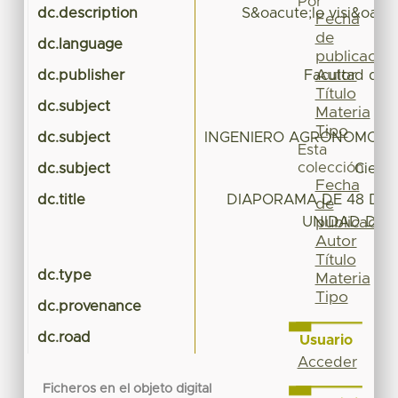
Por
dc.description
S&oacute;lo visi&oacu
Fecha
de
dc.language
publicación
Autor
dc.publisher
Facultad de C
Título
dc.subject
Materia
Tipo
dc.subject
INGENIERO AGRÓNOMO EN
Esta
colección
dc.subject
Cienc
Fecha
dc.title
DIAPORAMA DE 48 DIAP
de
UNIDAD DE 
publicación
Autor
Título
dc.type
Materia
Tipo
dc.provenance
dc.road
Usuario
Acceder
Ficheros en el objeto digital