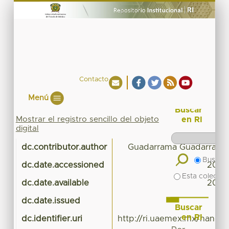
Contacto
Menú
Buscar
Mostrar el registro sencillo del objeto
en RI
digital
dc.contributor.author
Guadarrama Guadarrama 
Buscar 
dc.date.accessioned
2016
Esta colecció
dc.date.available
2016
dc.date.issued
Buscar
en RI
dc.identifier.uri
http://ri.uaemex.mx/handl