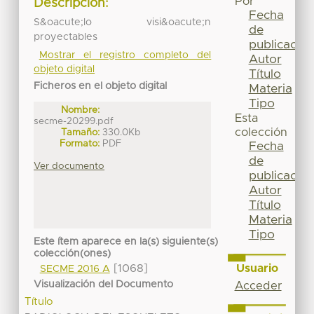
Por
Descripción:
Fecha
S&oacute;lo visi&oacute;n
de
proyectables
publicación
Mostrar el registro completo del
Autor
objeto digital
Título
Ficheros en el objeto digital
Materia
Tipo
Nombre:
Esta
secme-20299.pdf
colección
Tamaño:
330.0Kb
Formato:
PDF
Fecha
de
Ver documento
publicación
Autor
Título
Materia
Tipo
Este ítem aparece en la(s) siguiente(s)
colección(ones)
Usuario
[1068]
SECME 2016 A
Visualización del Documento
Acceder
Título