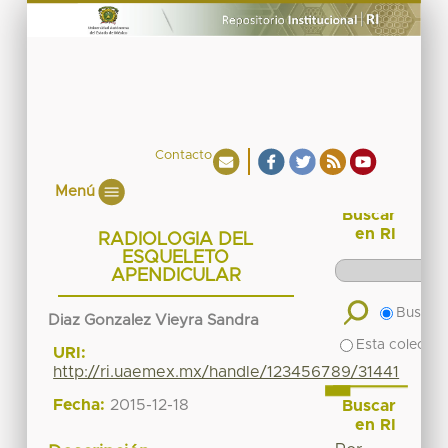
Contacto
Menú
Buscar
en RI
RADIOLOGIA DEL
ESQUELETO
APENDICULAR
Buscar 
Diaz Gonzalez Vieyra Sandra
Esta colecció
URI:
http://ri.uaemex.mx/handle/123456789/31441
Fecha:
2015-12-18
Buscar
en RI