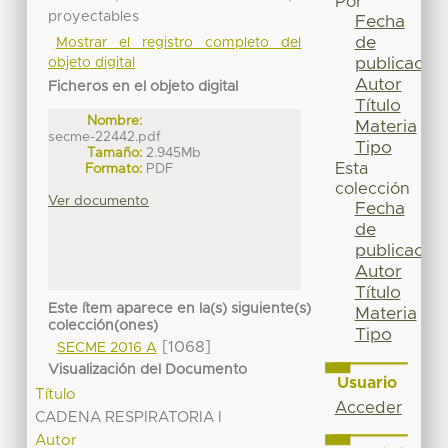
Por
proyectables
Fecha
de
Mostrar el registro completo del
publicación
objeto digital
Autor
Ficheros en el objeto digital
Título
Nombre:
Materia
secme-22442.pdf
Tipo
Tamaño:
2.945Mb
Esta
Formato:
PDF
colección
Ver documento
Fecha
de
publicación
Autor
Título
Este ítem aparece en la(s) siguiente(s)
Materia
colección(ones)
Tipo
[1068]
SECME 2016 A
Visualización del Documento
Usuario
Título
Acceder
CADENA RESPIRATORIA I
Autor