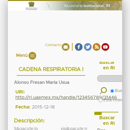
Contacto
Menú
Buscar
en RI
CADENA RESPIRATORIA I
Alonso Fresan Maria Uxua
Buscar 
URI:
http://ri.uaemex.mx/handle/123456789/31446
Esta colecció
Fecha:
2015-12-18
Buscar
Descripción:
en RI
S&oacute;lo visi&oacute;n