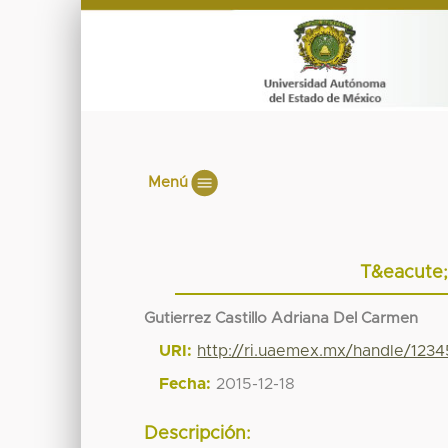
Menú
T&eacute;
Gutierrez Castillo Adriana Del Carmen
URI:
http://ri.uaemex.mx/handle/123
Fecha:
2015-12-18
Descripción: