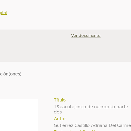
ital
Ver documento
cción(ones)
Título
T&eacute;cnica de necropsia parte
dos
Autor
Gutierrez Castillo Adriana Del Carm