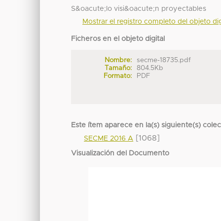
S&oacute;lo visi&oacute;n proyectables
Mostrar el registro completo del objeto dig
Ficheros en el objeto digital
Nombre:
secme-18735.pdf
Tamaño:
804.5Kb
Formato:
PDF
Este ítem aparece en la(s) siguiente(s) cole
[1068]
SECME 2016 A
Visualización del Documento