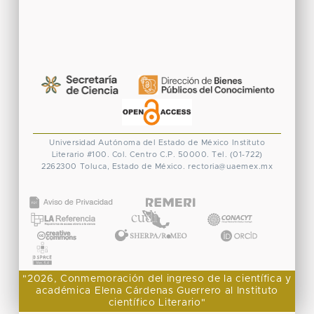
Universidad Autónoma del Estado de México
Instituto
Literario #100. Col. Centro
C.P. 50000. Tel. (01-722)
2262300
Toluca, Estado de México.
rectoria@uaemex.mx
CONACYT
"2026, Conmemoración del ingreso de la científica y
académica Elena Cárdenas Guerrero al Instituto
científico Literario"