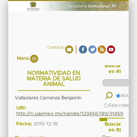
Contacto
Menú
Buscar
en RI
NORMATIVIDAD EN
MATERIA DE SALUD
ANIMAL
Buscar 
Valladares Carranza Benjamin
Esta colecció
URI:
http://ri.uaemex.mx/handle/123456789/31459
Fecha:
2015-12-18
Buscar
en RI