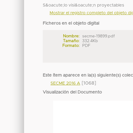
S&oacute;lo visi&oacute;n proyectables
Mostrar el registro completo del objeto dig
Ficheros en el objeto digital
Nombre:
secme-19899.pdf
Tamaño:
332.4Kb
Formato:
PDF
Este ítem aparece en la(s) siguiente(s) cole
[1068]
SECME 2016 A
Visualización del Documento