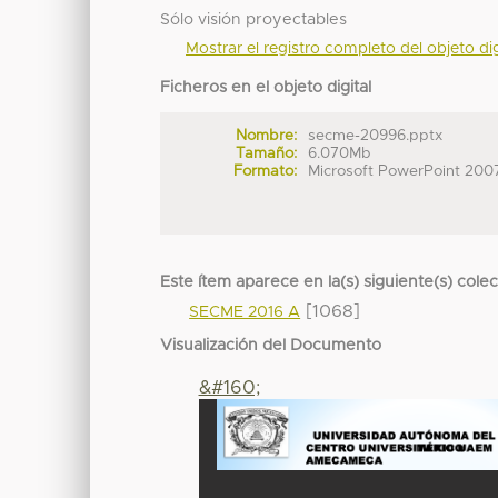
Sólo visión proyectables
Mostrar el registro completo del objeto dig
Ficheros en el objeto digital
Nombre:
secme-20996.pptx
Tamaño:
6.070Mb
Formato:
Microsoft PowerPoint 200
Este ítem aparece en la(s) siguiente(s) cole
[1068]
SECME 2016 A
Visualización del Documento
&#160;