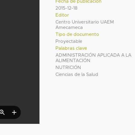
Fecha de publicación
2015-12-18
Editor
Centro Universitario UAEM
Amecameca
Tipo de documento
Proyectable
Palabras clave
ADMINISTRACIÓN APLICADA A LA
ALIMENTACIÓN
NUTRICIÓN
Ciencias de la Salud