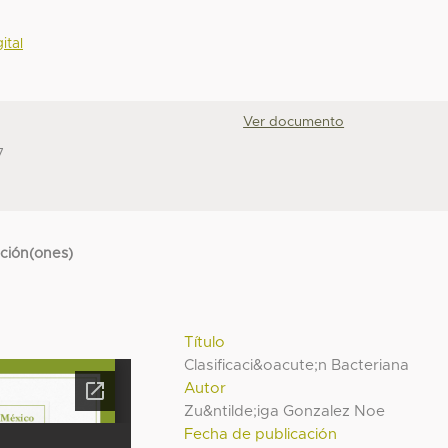
ital
Ver documento
7
cción(ones)
Título
Clasificaci&oacute;n Bacteriana
Autor
Zu&ntilde;iga Gonzalez Noe
Fecha de publicación