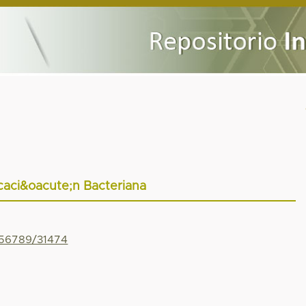
icaci&oacute;n Bacteriana
456789/31474