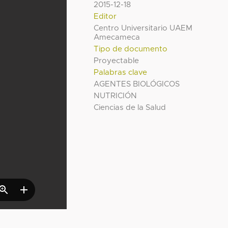
2015-12-18
Editor
Centro Universitario UAEM
Amecameca
Tipo de documento
Proyectable
Palabras clave
AGENTES BIOLÓGICOS
NUTRICIÓN
Ciencias de la Salud