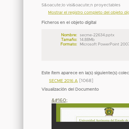
S&oacute;lo visi&oacute;n proyectables
Mostrar el registro completo del objeto dig
Ficheros en el objeto digital
Nombre:
secme-22634.pptx
Tamaño:
14.88Mb
Formato:
Microsoft PowerPoint 200
Este ítem aparece en la(s) siguiente(s) cole
[1068]
SECME 2016 A
Visualización del Documento
&#160;