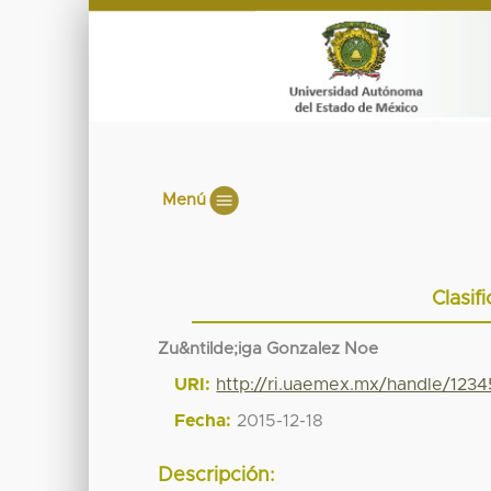
Menú
Clasif
Zu&ntilde;iga Gonzalez Noe
URI:
http://ri.uaemex.mx/handle/123
Fecha:
2015-12-18
Descripción: