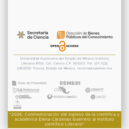
Universidad Autónoma del Estado de México
Instituto
Literario #100. Col. Centro
C.P. 50000. Tel. (01-722)
2262300
Toluca, Estado de México.
rectoria@uaemex.mx
CONACYT
"2026, Conmemoración del ingreso de la científica y
académica Elena Cárdenas Guerrero al Instituto
científico Literario"