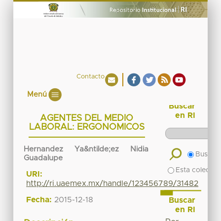
Contacto
Menú
Buscar
en RI
AGENTES DEL MEDIO
LABORAL: ERGONOMICOS
Hernandez Ya&ntilde;ez Nidia
Buscar 
Guadalupe
Esta colecció
URI:
http://ri.uaemex.mx/handle/123456789/31482
Fecha:
2015-12-18
Buscar
en RI