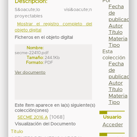
Por
Descripción:
Fecha
S&oacute;lo visi&oacute;n
de
proyectables
publicación
Mostrar el registro completo del
Autor
objeto digital
Título
Ficheros en el objeto digital
Materia
Tipo
Nombre:
Esta
secme-22410.pdf
colección
Tamaño:
244.1Kb
Formato:
PDF
Fecha
de
Ver documento
publicación
Autor
Título
Materia
Tipo
Este ítem aparece en la(s) siguiente(s)
colección(ones)
Usuario
[1068]
SECME 2016 A
Visualización del Documento
Acceder
Título