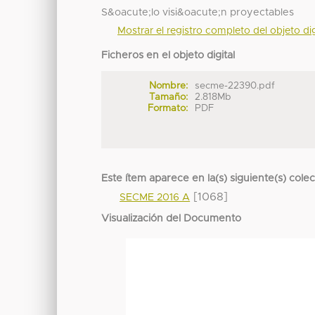
S&oacute;lo visi&oacute;n proyectables
Mostrar el registro completo del objeto dig
Ficheros en el objeto digital
Nombre:
secme-22390.pdf
Tamaño:
2.818Mb
Formato:
PDF
Este ítem aparece en la(s) siguiente(s) cole
[1068]
SECME 2016 A
Visualización del Documento