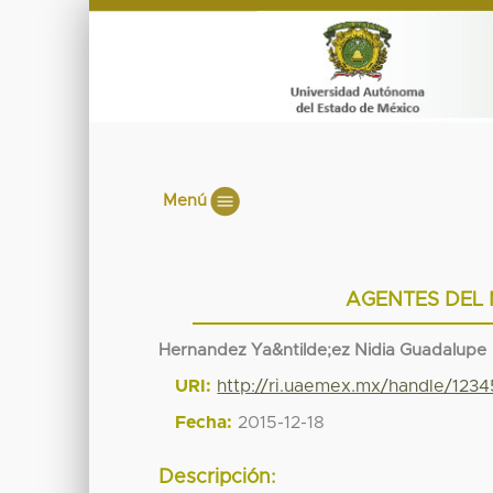
Menú
AGENTES DEL
Hernandez Ya&ntilde;ez Nidia Guadalupe
URI:
http://ri.uaemex.mx/handle/123
Fecha:
2015-12-18
Descripción: