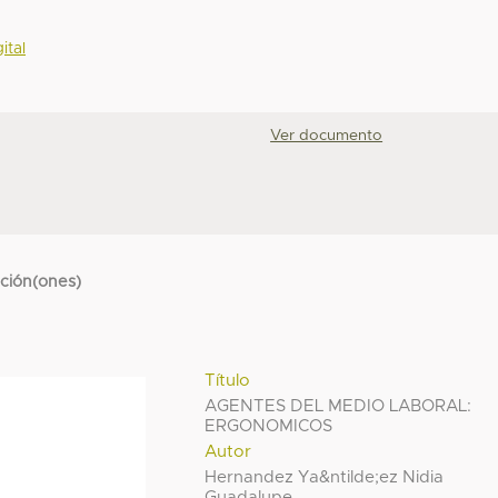
ital
Ver documento
cción(ones)
Título
AGENTES DEL MEDIO LABORAL:
ERGONOMICOS
Autor
Hernandez Ya&ntilde;ez Nidia
Guadalupe