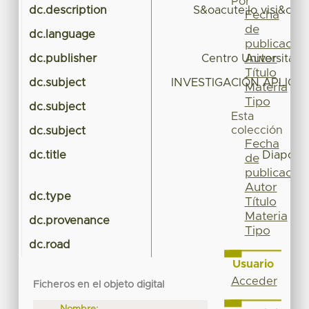
Por
dc.description
S&oacute;lo visi&oac
Fecha
de
dc.language
publicación
Autor
dc.publisher
Centro Universita
Título
dc.subject
INVESTIGACIÓN APLICA
Materia
Tipo
dc.subject
Esta
colección
dc.subject
C
Fecha
dc.title
Diaposit
de
in
publicación
Autor
dc.type
Título
Materia
dc.provenance
Tipo
dc.road
Usuario
Acceder
Ficheros en el objeto digital
Nombre: