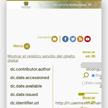
Contacto
Menú
Buscar
Mostrar el registro sencillo del objeto
en RI
digital
dc.contributor.author
Rodriguez 
Buscar 
dc.date.accessioned
201
Esta colecció
dc.date.available
201
dc.date.issued
Buscar
en RI
dc.identifier.uri
http://ri.uaemex.mx/handl