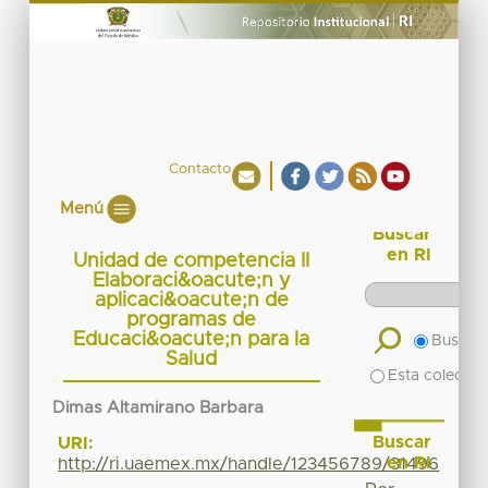
Contacto
Menú
Buscar
en RI
Unidad de competencia II
Elaboraci&oacute;n y
aplicaci&oacute;n de
programas de
Educaci&oacute;n para la
Buscar 
Salud
Esta colecció
Dimas Altamirano Barbara
Buscar
URI:
en RI
http://ri.uaemex.mx/handle/123456789/31496