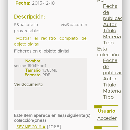
Por
Fecha:
2015-12-18
Fecha
de
Descripción:
publicación
Autor
S&oacute;lo visi&oacute;n
Título
proyectables
Materia
Mostrar el registro completo del
Tipo
objeto digital
Esta
Ficheros en el objeto digital
colección
Fecha
Nombre:
secme-19049.pdf
de
Tamaño:
1.785Mb
publicación
Formato:
PDF
Autor
Ver documento
Título
Materia
Tipo
Usuario
Este ítem aparece en la(s) siguiente(s)
Acceder
colección(ones)
[1068]
SECME 2016 A